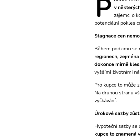
P
v některých
zájemci o k
potenciální pokles c
Stagnace cen nemov
Během podzimu se na
regionech, zejména 
dokonce mírně klesa
vyššími životními n
Pro kupce to může zn
Na druhou stranu vša
vyčkávání.
Úrokové sazby zůst
Hypoteční sazby se o
kupce to znamená vy