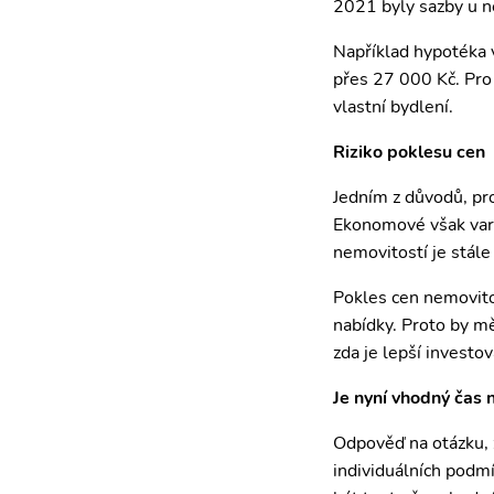
2021 byly sazby u ně
Například hypotéka 
přes 27 000 Kč. Pro 
vlastní bydlení.
Riziko poklesu cen
Jedním z důvodů, pro
Ekonomové však varu
nemovitostí je stále
Pokles cen nemovito
nabídky. Proto by mě
zda je lepší investo
Je nyní vhodný čas 
Odpověď na otázku, 
individuálních podmí