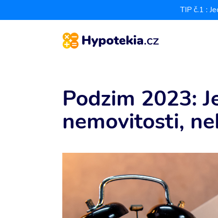
TIP č.1 : 
Podzim 2023: J
nemovitosti, ne