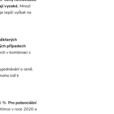
jí vysoké.
Mnozí
je lepší vyčkat na
některých
tých případech
ech v kombinaci s
vyjednávání o ceně.
noho lidí k
 5 %.
Pro potenciální
tímco v roce 2020 a