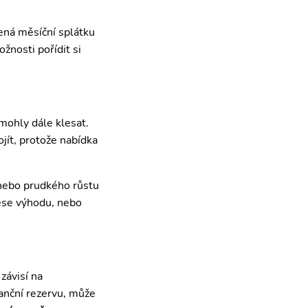
ená měsíční splátku
žnosti pořídit si
 mohly dále klesat.
jít, protože nabídka
 nebo prudkého růstu
nese výhodu, nebo
závisí na
nanční rezervu, může