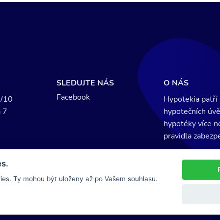
SLEDUJTE NÁS
O NÁS
Facebook
7/10
Hypotekia patří
 7
hypotečních úvě
hypotéky více n
pravidla zabezp
s.
ies. Ty mohou být uloženy až po Vašem souhlasu.
026, Hypotekia.cz Všechna práva vyhrazena. Vytvořilo s 🧡 v Praze -
LIS