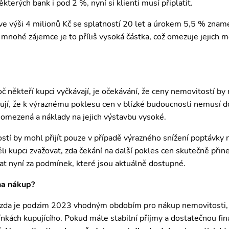
kterých bank i pod 2 %, nyní si klienti musí připlatit.
ve výši 4 milionů Kč se splatností 20 let a úrokem 5,5 % znam
mnohé zájemce je to příliš vysoká částka, což omezuje jejich mo
č někteří kupci vyčkávají, je očekávání, že ceny nemovitostí by
jí, že k výraznému poklesu cen v blízké budoucnosti nemusí do
 omezená a náklady na jejich výstavbu vysoké.
stí by mohl přijít pouze v případě výrazného snížení poptávky
li kupci zvažovat, zda čekání na další pokles cen skutečně při
vat nyní za podmínek, které jsou aktuálně dostupné.
na nákup?
zda je podzim 2023 vhodným obdobím pro nákup nemovitosti, 
nkách kupujícího. Pokud máte stabilní příjmy a dostatečnou fi