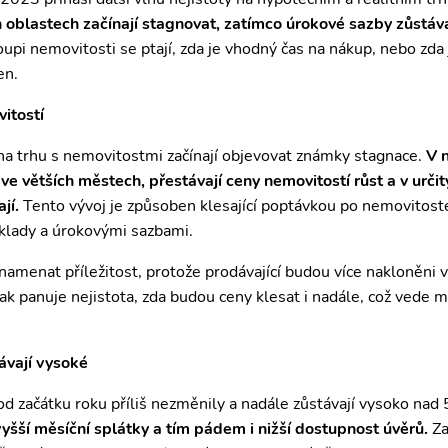
 oblastech začínají stagnovat, zatímco úrokové sazby zůstáva
oupi nemovitosti se ptají, zda je vhodný čas na nákup, nebo zda 
en.
itostí
 trhu s nemovitostmi začínají objevovat známky stagnace.
V 
ve větších městech, přestávají ceny nemovitostí růst a v urči
jí.
Tento vývoj je způsoben klesající poptávkou po nemovitost
áklady a úrokovými sazbami.
amenat příležitost, protože prodávající budou více nakloněni 
k panuje nejistota, zda budou ceny klesat i nadále, což vede m
ávají vysoké
d začátku roku příliš nezměnily a nadále zůstávají vysoko nad
šší měsíční splátky a tím pádem i nižší dostupnost úvěrů.
Za