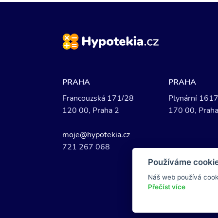
PRAHA
PRAHA
Francouzská 171/28
Plynární 161
120 00, Praha 2
170 00, Praha
moje@hypotekia.cz
721 267 068
Používáme cookie
Náš web používá cook
© 2
Přečíst více