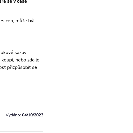
rá se v čase
les cen, může být
úrokové sazby
o koupi, nebo zda je
ost přizpůsobit se
Vydáno:
04/10/2023