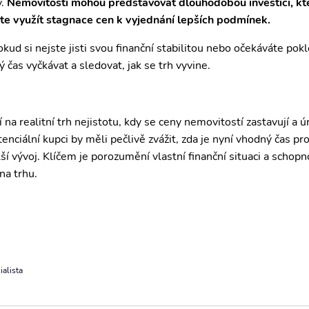
ý.
Nemovitosti mohou představovat dlouhodobou investici, kte
te využít stagnace cen k vyjednání lepších podmínek.
kud si nejste jisti svou finanční stabilitou nebo očekáváte pok
 čas vyčkávat a sledovat, jak se trh vyvine.
na realitní trh nejistotu, kdy se ceny nemovitostí zastavují a 
enciální kupci by měli pečlivě zvážit, zda je nyní vhodný čas pr
lší vývoj. Klíčem je porozumění vlastní finanční situaci a schopn
a trhu.
ialista