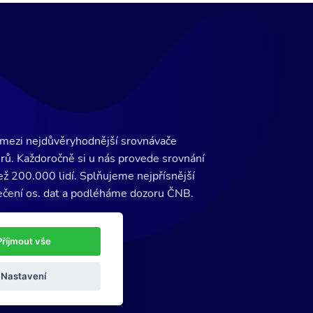
 mezi nejdůvěryhodnější srovnávače
rů. Každoročně si u nás provede srovnání
ež 200.000 lidí. Splňujeme nejpřísnější
ečení os. dat a podléháme dozoru ČNB.
Příjmout vše
TIFY
Nastavení