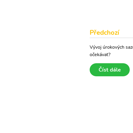
Předchozí
Vývoj úrokových saz
očekávat?
Číst dále