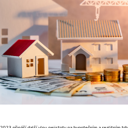
2023 přináší další vlnu nejistoty na hypotečním a realitním tr