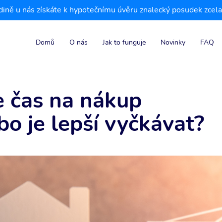
Jedině u nás získáte k hypotečnímu úvěru znalecký posudek zc
Domů
O nás
Jak to funguje
Novinky
FAQ
e čas na nákup
bo je lepší vyčkávat?