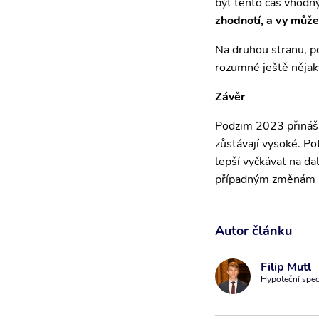
být tento čas vhodn
zhodnotí, a vy může
Na druhou stranu, po
rozumné ještě nějaký
Závěr
Podzim 2023 přináší 
zůstávají vysoké. Pot
lepší vyčkávat na da
případným změnám n
Autor článku
Filip Mutl
Hypoteční spec