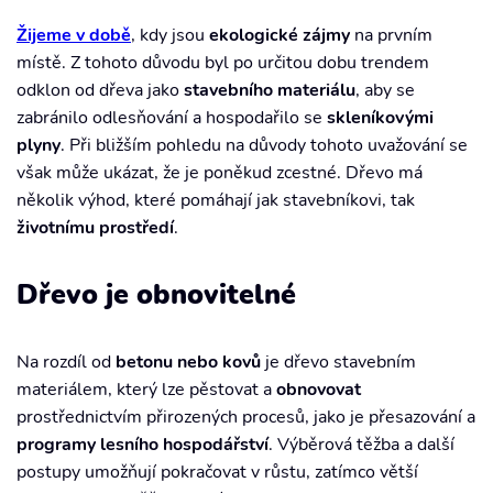
Žijeme v době
, kdy jsou
ekologické zájmy
na prvním
místě. Z tohoto důvodu byl po určitou dobu trendem
odklon od dřeva jako
stavebního materiálu
, aby se
zabránilo odlesňování a hospodařilo se
skleníkovými
plyny
. Při bližším pohledu na důvody tohoto uvažování se
však může ukázat, že je poněkud zcestné. Dřevo má
několik výhod, které pomáhají jak stavebníkovi, tak
životnímu prostředí
.
Dřevo je obnovitelné
Na rozdíl od
betonu nebo kovů
je dřevo stavebním
materiálem, který lze pěstovat a
obnovovat
prostřednictvím přirozených procesů, jako je přesazování a
programy lesního hospodářství
. Výběrová těžba a další
postupy umožňují pokračovat v růstu, zatímco větší