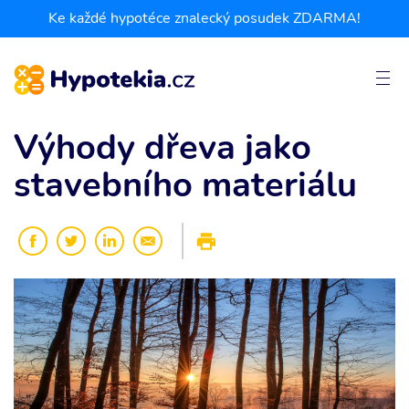
Ke každé hypotéce znalecký posudek ZDARMA!
Výhody dřeva jako
stavebního materiálu