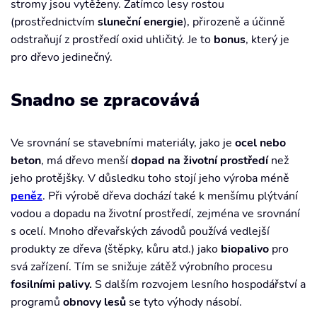
stromy jsou vytěženy. Zatímco lesy rostou
(prostřednictvím
sluneční energie
), přirozeně a účinně
odstraňují z prostředí oxid uhličitý. Je to
bonus
, který je
pro dřevo jedinečný.
Snadno se zpracovává
Ve srovnání se stavebními materiály, jako je
ocel nebo
beton
, má dřevo menší
dopad na životní prostředí
než
jeho protějšky. V důsledku toho stojí jeho výroba méně
peněz
. Při výrobě dřeva dochází také k menšímu plýtvání
vodou a dopadu na životní prostředí, zejména ve srovnání
s ocelí. Mnoho dřevařských závodů používá vedlejší
produkty ze dřeva (štěpky, kůru atd.) jako
biopalivo
pro
svá zařízení. Tím se snižuje zátěž výrobního procesu
fosilními palivy.
S dalším rozvojem lesního hospodářství a
programů
obnovy lesů
se tyto výhody násobí.