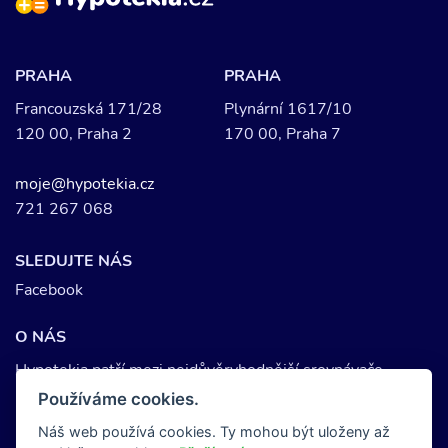
PRAHA
PRAHA
Francouzská 171/28
Plynární 1617/10
120 00, Praha 2
170 00, Praha 7
moje@hypotekia.cz
721 267 068
SLEDUJTE NÁS
Facebook
O NÁS
Hypotekia patří mezi nejdůvěryhodnější srovnávače
hypotečních úvěrů. Každoročně si u nás provede srovnání
Používáme cookies.
hypotéky více než 200.000 lidí. Splňujeme nejpřísnější
Náš web používá cookies. Ty mohou být uloženy až
pravidla zabezpečení os. dat a podléháme dozoru ČNB.