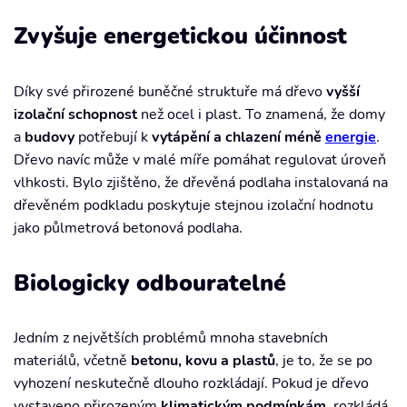
Zvyšuje energetickou účinnost
Díky své přirozené buněčné struktuře má dřevo
vyšší
izolační schopnost
než ocel i plast. To znamená, že domy
a
budovy
potřebují k
vytápění a chlazení méně
energie
.
Dřevo navíc může v malé míře pomáhat regulovat úroveň
vlhkosti. Bylo zjištěno, že dřevěná podlaha instalovaná na
dřevěném podkladu poskytuje stejnou izolační hodnotu
jako půlmetrová betonová podlaha.
Biologicky odbouratelné
Jedním z největších problémů mnoha stavebních
materiálů, včetně
betonu, kovu a plastů
, je to, že se po
vyhození neskutečně dlouho rozkládají. Pokud je dřevo
vystaveno přirozeným
klimatickým podmínkám
, rozkládá