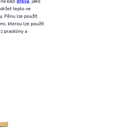
 na bázi
dřeva
, jako
držet teplo ve
u
. Pěnu lze použít
mi, kterou lze použít
z praskliny a