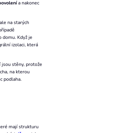
povolení
a nakonec
 ale na starých
případě
 domu. Když je
ální izolaci, která
 jsou stěny, protože
cha, na kterou
ec podlaha.
teré mají strukturu