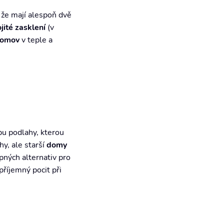
 že mají alespoň dvě
jité zasklení
(v
domov
v teple a
ypu podlahy, kterou
y, ale starší
domy
pných alternativ pro
příjemný pocit při