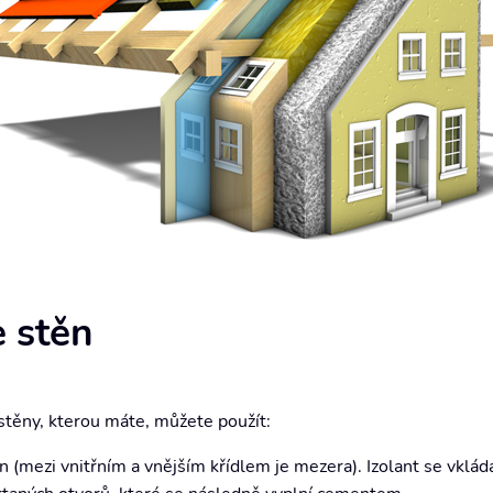
e stěn
 stěny, kterou máte, můžete použít:
ěn (mezi vnitřním a vnějším křídlem je mezera). Izolant se vklád