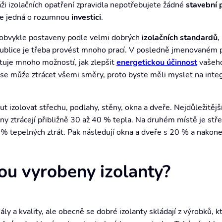
ži izolačních opatření zpravidla nepotřebujete žádné
stavební 
 se jedná o rozumnou
investici
.
obvykle postaveny podle velmi dobrých
izolačních standardů
,
blice je třeba provést mnoho prací. V posledně jmenovaném 
uje mnoho možností, jak zlepšit
energetickou účinnost
vašeho
o se může ztrácet všemi směry, proto byste měli myslet na integr
 izolovat střechu, podlahy, stěny, okna a dveře. Nejdůležitější
y ztrácejí přibližně 30 až 40 % tepla. Na druhém místě je stře
 % tepelných ztrát. Pak následují okna a dveře s 20 % a nakon
sou vyrobeny izolanty?
ály a kvality, ale obecně se dobré izolanty skládají z výrobků, k