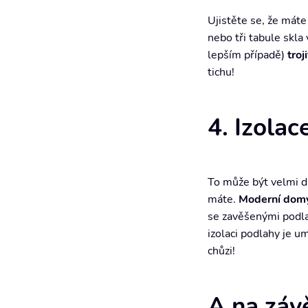
Ujistěte se, že máte
nebo tři tabule skla
lepším případě)
troj
tichu!
4. Izolac
To může být velmi dr
máte.
Moderní dom
se zavěšenými podl
izolaci podlahy je u
chůzi!
A na záv