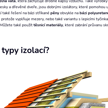
elná vata
, která zachycuje drobné kapsy vzduchu. Také výrobky
desky a dřevěné dveře, jsou dobrými izolátory, které pomohou u
 také řešení na bázi stříkané
pěny
obvykle na
bázi polyuretan
, protože vyplňuje mezery, nebo také variantu s lepicími tyčinka
 Můžete také použít
těsnicí materiály
, které zabrání průvanu skr
 typy izolací?