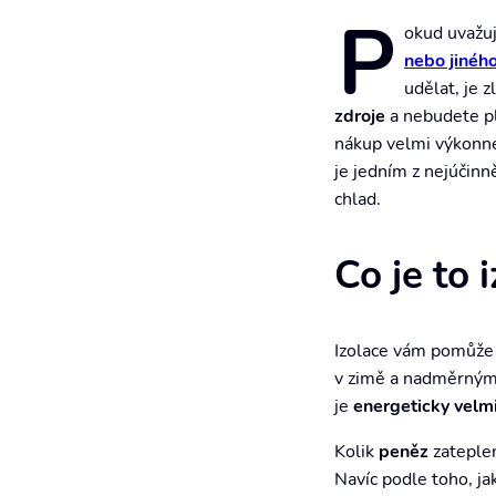
P
okud uvažu
nebo jinéh
udělat, je z
zdroje
a nebudete pl
nákup velmi výkonn
je jedním z nejúčinn
chlad.
Co je to
Izolace vám pomůže 
v zimě a nadměrným t
je
energeticky velm
Kolik
peněz
zatepl
Navíc podle toho, j