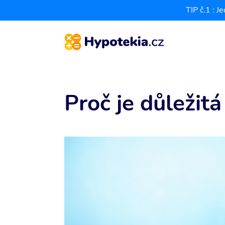
TIP č.1 : 
Proč je důležit