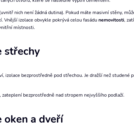
rtaných otvorů, které se následně vyplní cementem.
 (uvnitř nich není žádná dutina). Pokud máte masivní stěny, můž
ací. Vnější izolace obvykle pokrývá celou fasádu
nemovitosti
, za
nitřní místnosti.
e střechy
í, izolace bezprostředně pod střechou. Je dražší než studené p
, zateplení bezprostředně nad stropem nejvyššího podlaží.
e oken a dveří