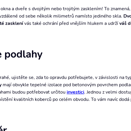
 okna a dveře s dvojitým nebo trojitým zasklením! To znamená,
 vzdálené od sebe několik milimetrů namísto jediného skla.
Dvo
ité zasklení
vás také ochrání před vnějším hlukem a udrží
váš 
e podlahy
ahé, ujistěte se, zda to opravdu potřebujete, v závislosti na t
y
mají obvykle tepelné izolace pod betonovým povrchem podlah
ahami budou potřebovat určitou
investici
. Jednou z velmi dostu
místění kvalitních koberců po celém obvodu. To vám navíc dodá 
ěr