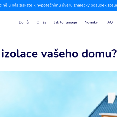
Jedině u nás získáte k hypotečnímu úvěru znalecký posudek zc
Domů
O nás
Jak to funguje
Novinky
FAQ
á izolace vašeho domu?