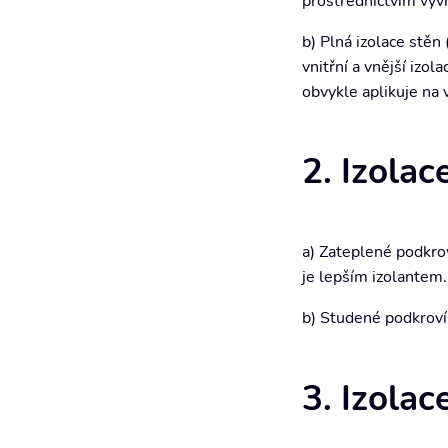
prostřednictvím vyv
b) Plná izolace stěn
vnitřní a vnější izol
obvykle aplikuje na v
2. Izolac
a) Zateplené podkrov
je lepším izolantem.
b) Studené podkroví
3. Izolac