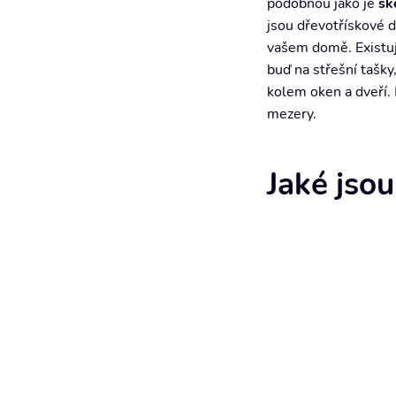
podobnou jako je
sk
jsou dřevotřískové 
vašem domě. Existují
buď na střešní tašky
kolem oken a dveří.
mezery.
Jaké jsou