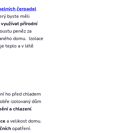
epelných čerpadel
erý byste měli
ě
využívat přírodní
poustu peněz za
aného domu. Izolace
je teplo a v létě
ání ho před chladem
 Dobře izolovaný dům
pění a chlazení
.
ace
a velikost domu.
ačních
opatření.