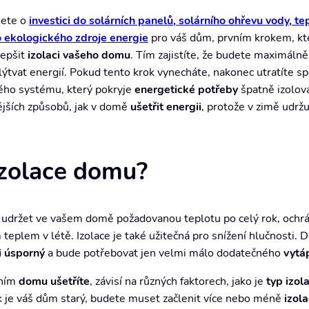
jete o
investici do
solárních panelů, solárního ohřevu vody, t
o ekologického zdroje energie
pro váš dům, prvním krokem, kt
lepšit
izolaci vašeho domu
. Tím zajistíte, že budete maximáln
ýtvat energií. Pokud tento krok vynecháte, nakonec utratíte s
ého systému, který pokryje
energetické potřeby
špatně izolov
ějších způsobů, jak v domě
ušetřit energii
, protože v zimě udržu
 izolace domu?
udržet ve vašem domě požadovanou teplotu po celý rok, ochr
eplem v létě. Izolace je také užitečná pro snížení hlučnosti.
i úsporný
a bude potřebovat jen velmi málo dodatečného
vytá
ením
domu ušetříte
, závisí na různých faktorech, jako je
typ izol
ak je váš dům starý, budete muset začlenit více nebo méně
izol